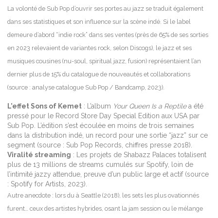
La volonté de Sub Pop d’ouvrir ses portes au jazz se traduit également
dans ses statistiques et son influence sur la scène indé. Si le label
demeure d’abord “indie rock” dans ses ventes (près de 65% de ses sorties
en 2023 relevaient de variantes rock, selon Discogs), le jazz et ses
musiques cousines (nu-soul, spiritual jazz, fusion) représentaient l’an
dernier plus de 15% du catalogue de nouveautés et collaborations
(source : analyse catalogue Sub Pop / Bandcamp, 2023).
L’effet Sons of Kemet
: L’album
Your Queen Is a Reptile
a été
pressé pour le Record Store Day Special Edition aux USA par
Sub Pop. L’édition s’est écoulée en moins de trois semaines
dans la distribution indé, un record pour une sortie “jazz” sur ce
segment (source : Sub Pop Records, chiffres presse 2018).
Viralité streaming
: Les projets de Shabazz Palaces totalisent
plus de 13 millions de streams cumulés sur Spotify, loin de
l’intimité jazzy attendue, preuve d’un public large et actif (source
: Spotify for Artists, 2023).
Autre anecdote : lors du à Seattle (2018), les sets les plus ovationnés
furent… ceux des artistes hybrides, osant la jam session ou le mélange