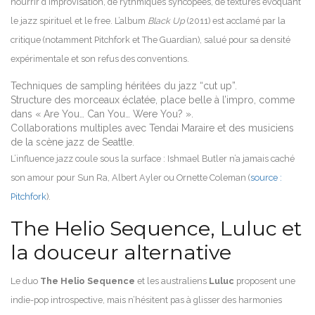
nourrir d’improvisation, de rythmiques syncopées, de textures évoquant
le jazz spirituel et le free. L’album
Black Up
(2011) est acclamé par la
critique (notamment Pitchfork et The Guardian), salué pour sa densité
expérimentale et son refus des conventions.
Techniques de sampling héritées du jazz “cut up”.
Structure des morceaux éclatée, place belle à l’impro, comme
dans « Are You… Can You… Were You? ».
Collaborations multiples avec Tendai Maraire et des musiciens
de la scène jazz de Seattle.
L’influence jazz coule sous la surface : Ishmael Butler n’a jamais caché
son amour pour Sun Ra, Albert Ayler ou Ornette Coleman (
source :
Pitchfork
).
The Helio Sequence, Luluc et
la douceur alternative
Le duo
The Helio Sequence
et les australiens
Luluc
proposent une
indie-pop introspective, mais n’hésitent pas à glisser des harmonies