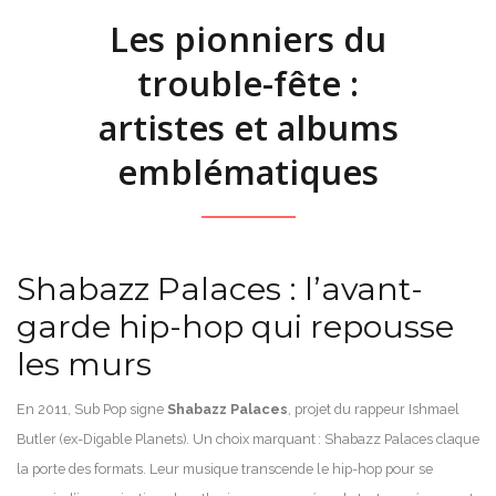
Les pionniers du
trouble-fête :
artistes et albums
emblématiques
Shabazz Palaces : l’avant-
garde hip-hop qui repousse
les murs
En 2011, Sub Pop signe
Shabazz Palaces
, projet du rappeur Ishmael
Butler (ex-Digable Planets). Un choix marquant : Shabazz Palaces claque
la porte des formats. Leur musique transcende le hip-hop pour se