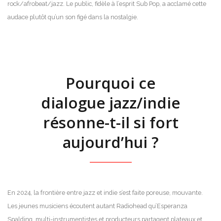
rock/afrobeat/jazz. Le public, fidèle à l’esprit Sub Pop, a acclamé cette
audace plutôt qu’un son figé dans la nostalgie.
Pourquoi ce
dialogue jazz/indie
résonne-t-il si fort
aujourd’hui ?
En 2024, la frontière entre jazz et indie s’est faite poreuse, mouvante.
Les jeunes musiciens écoutent autant Radiohead qu’Esperanza
Spalding, multi-instrumentistes et producteurs partagent plateaux et