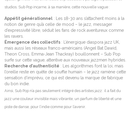
studios. Sub Pop incarne, à sa manière, cette nouvelle vague :
Appétit générationnel
: Les 18-30 ans s’attachent moins à la
notion de genre qu’à celle de mood – le jazz, messager
d’expressivité libre, séduit les fans de rock aventureux comme
les ravers.
Émergence des collectifs
: L’énergique diaspora jazz UK,
mais aussi les réseaux franco-américains (Angel Bat Dawid,
Theon Cross, Emma-Jean Thackray) bouillonnent – Sub Pop
surfe sur cette vague, attentive aux nouveaux jazzmen hybrides.
Recherche d’authenticité
: Les algorithmes font la loi, mais
l’oreille reste en quête de souffle humain – le jazz ramène cette
sensation d’imprévu, ce qui est devenu la marque de fabrique
du bon indie.
Ainsi, Sub Pop n’a pas seulement intégré des artistes jazz : il a fait du
jazz une couleur invisible mais vibrante, un parfum de liberté et une
piste de danse, pour l’indie comme pour l’avenir.