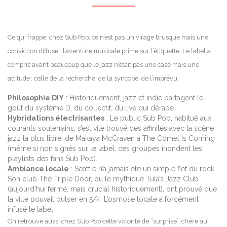
Ce qui frappe, chez Sub Pop, ce n’est pas un virage brusque mais une
conviction diffuse : l’aventure musicale prime sur l’étiquette. Le label a
compris avant beaucoup que le jazz n’était pas une case mais une
attitude : celle de la recherche, de la syncope, de l’imprévu.
Philosophie DIY
: Historiquement, jazz et indie partagent le
goût du système D, du collectif, du live qui dérape.
Hybridations électrisantes
: Le public Sub Pop, habitué aux
courants souterrains, s’est vite trouvé des affinités avec la scène
jazz la plus libre, de Makaya McCraven à The Comet Is Coming
(même si non signés sur le label, ces groupes inondent les
playlists des fans Sub Pop).
Ambiance locale
: Seattle n’a jamais été un simple fief du rock.
Son club The Triple Door, ou le mythique Tula’s Jazz Club
(aujourd’hui fermé, mais crucial historiquement), ont prouvé que
la ville pouvait pulser en 5/4. L’osmose locale a forcément
infusé le label.
On retrouve aussi chez Sub Pop cette volonté de “surprise”, chère au