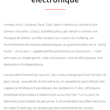
Années 2000. Londres, Paris, Oslo, Berlin vibrent au rythme d’une
rumeur nouvelle. Le jazz, autrefois perçu par certains comme une
musique de lettrés, se mêle soudain aux sueurs du clubbing, au
fourmillement des boucles électroniques, au grand bouillon de la “world
music”. Le nu-jazz — appelé parfois jazztronica ou future jazz — n’est
alors pas un simple genre : c’est une pulsion, une révolte joyeuse, une
déclaration d’indépendance.
Les puristes froncent les sourcils, les curieux élargissent leur horizon. Et
pour cause : que penser d’une scène où un saxophone peut côtoyer des
nappes synthétiques hypnotiques, des samples lo-fi, des rythmiques
breakbeat empruntées à l’électronica ou au hip-hop ? Le nu-jazz ne
demande l’autorisation de personne. Il s’invente dans les afters berlinois,
les cafés d’Hackney, les studios parisiens encombrés de vinyles.