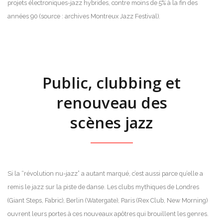
projets électroniques-jazz hybrides, contre moins de 5% à la fin des
années 90 (source : archives Montreux Jazz Festival).
Public, clubbing et
renouveau des
scènes jazz
Si la “révolution nu-jazz” a autant marqué, c’est aussi parce qu’elle a
remis le jazz sur la piste de danse. Les clubs mythiques de Londres
(Giant Steps, Fabric), Berlin (Watergate), Paris (Rex Club, New Morning)
ouvrent leurs portes à ces nouveaux apôtres qui brouillent les genres.