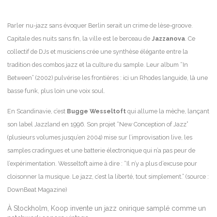
Parler nu-jazz sans évoquer Berlin serait un crime de lèse-groove.
Capitale des nuits sans fin, la ville est le berceau de
Jazzanova
. Ce
collectif de DJs et musiciens crée une synthèse élégante entre la
tradition des combos jazz et la culture du sample. Leur album “In
Between” (2002) pulvérise les frontières : ici un Rhodes languide, là une
basse funk, plus loin une voix soul.
En Scandinavie, c’est
Bugge Wesseltoft
qui allume la mèche, lançant
son label Jazzland en 1996. Son projet “New Conception of Jazz”
(plusieurs volumes jusqu’en 2004) mise sur l’improvisation live, les
samples cradingues et une batterie électronique qui n’a pas peur de
l’expérimentation. Wesseltoft aime à dire : “Il n’y a plus d’excuse pour
cloisonner la musique. Le jazz, c’est la liberté, tout simplement.” (source :
DownBeat Magazine)
À Stockholm, Koop invente un jazz onirique samplé comme un