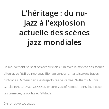
L’héritage : du nu-
jazz à l’explosion
actuelle des scènes
jazz mondiales
Ce mouvement ne s’est pas évaporé en 2010 avec la montée des scènes
alternative R&B ou néo-soul. Bien au contraire, il a laissé des traces
profondes : Moteur dans les trajectoires de Kamaal Williams, Nubya
Garcia, BADBADNOTGOOD ou encore Yussef Kamaal, le nu-jazz pose
les prémices, les outils et l’attitude.
On retrouve ses codes :