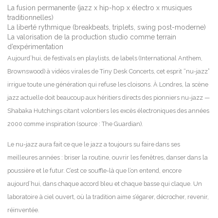
La fusion permanente (jazz x hip-hop x électro x musiques
traditionnelles)
La liberté rythmique (breakbeats, triplets, swing post-moderne)
La valorisation de la production studio comme terrain
d’expérimentation
Aujourd’hui, de festivals en playlists, de labels (International Anthem,
Brownswood) à vidéos virales de Tiny Desk Concerts, cet esprit “nu-jazz”
irrigue toute une génération qui refuse les cloisons. À Londres, la scène
jazz actuelle doit beaucoup aux héritiers directs des pionniers nu-jazz —
Shabaka Hutchings citant volontiers les excès électroniques des années
2000 comme inspiration (source : The Guardian).
Le nu-jazz aura fait ce que le jazz a toujours su faire dans ses
meilleures années : briser la routine, ouvrir les fenêtres, danser dans la
poussière et le futur. C’est ce souffle-là que l’on entend, encore
aujourd’hui, dans chaque accord bleu et chaque basse qui claque. Un
laboratoire à ciel ouvert, où la tradition aime s’égarer, décrocher, revenir,
réinventée.