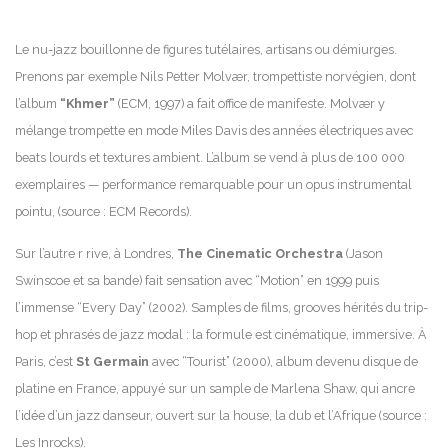
Le nu-jazz bouillonne de figures tutélaires, artisans ou démiurges.
Prenons par exemple Nils Petter Molvær, trompettiste norvégien, dont
l’album
“Khmer”
(ECM, 1997) a fait office de manifeste. Molvær y
mélange trompette en mode Miles Davis des années électriques avec
beats lourds et textures ambient. L’album se vend à plus de 100 000
exemplaires — performance remarquable pour un opus instrumental
pointu, (source : ECM Records).
Sur l’autre r rive, à Londres,
The Cinematic Orchestra
(Jason
Swinscoe et sa bande) fait sensation avec “Motion” en 1999 puis
l’immense “Every Day” (2002). Samples de films, grooves hérités du trip-
hop et phrasés de jazz modal : la formule est cinématique, immersive. À
Paris, c’est
St Germain
avec “Tourist” (2000), album devenu disque de
platine en France, appuyé sur un sample de Marlena Shaw, qui ancre
l’idée d’un jazz danseur, ouvert sur la house, la dub et l’Afrique (source :
Les Inrocks).