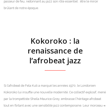
passeur de feu, redonnant au jazz son rôle essentiel : être le miroir
brûlant de notre époque.
Kokoroko : la
renaissance de
l’afrobeat jazz
Si l’afrobeat de Fela Kuti a marqué les années 1970, le Londonien
Kokoroko lui insuffle une nouvelle modernité. Ce collectif explosif, mené
par la trompettiste Sheila Maurice-Grey, embrasse l’héritage afrobeat
tout en flirtant avec une sensibilité jazz contemporaine. Leur morceau
«