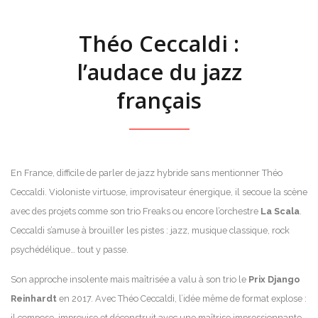
Théo Ceccaldi :
l’audace du jazz
français
En France, difficile de parler de jazz hybride sans mentionner Théo
Ceccaldi. Violoniste virtuose, improvisateur énergique, il secoue la scène
avec des projets comme son trio Freaks ou encore l’orchestre
La Scala
.
Ceccaldi s’amuse à brouiller les pistes : jazz, musique classique, rock
psychédélique… tout y passe.
Son approche insolente mais maîtrisée a valu à son trio le
Prix Django
Reinhardt
en 2017. Avec Théo Ceccaldi, l’idée même de format explose :
il compose, improvise et déconstruit avec une maîtrise impressionnante.