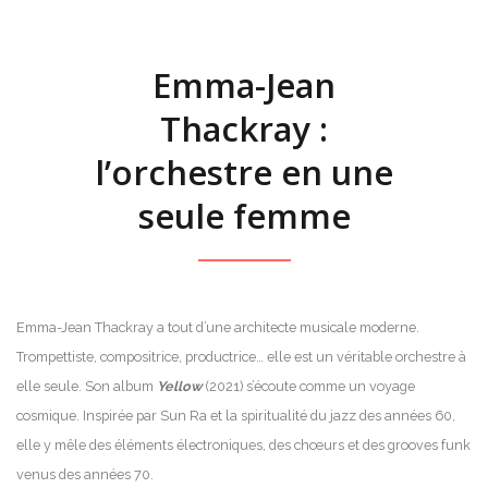
Emma-Jean
Thackray :
l’orchestre en une
seule femme
Emma-Jean Thackray a tout d’une architecte musicale moderne.
Trompettiste, compositrice, productrice… elle est un véritable orchestre à
elle seule. Son album
Yellow
(2021) s’écoute comme un voyage
cosmique. Inspirée par Sun Ra et la spiritualité du jazz des années 60,
elle y mêle des éléments électroniques, des chœurs et des grooves funk
venus des années 70.