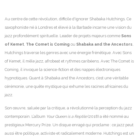
Au centre de cette révolution, difficile d'ignorer Shabaka Hutchings. Ce
saxophoniste né à Londres et élevé à la Barbade incarne une vision du
jazz profondément spirituelle. Leader de projets majeurs comme
Sons
of Kemet
,
The Comet is Coming
ou
Shabaka and the Ancestors
,
Hutchings traverse les genres avec une énergie frénétique. Avec Sons
of Kemet, il mêle jazz, afrobeat et rythmes caribéens. Avec The Comet is
Coming, il invoque la science-fiction et des nappes électroniques
hypnotiques. Quant à Shabaka and the Ancestors, c’est une véritable
cérémonie, une quête mystique qui exhume les racines africaines du
jazz.
Son œuvre, saluée par la critique, a révolutionné la perception du jazz
contemporain. L’album
Your Queen is a Reptile
(2018) a été nommé au
prestigieux Mercury Prize. Un disque enragé qui proclame : ce jazz peut
aussi être politique, activiste et radicalement moderne. Hutchings est un