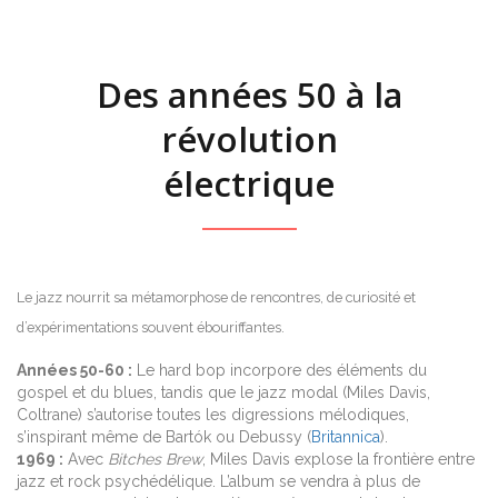
Des années 50 à la
révolution
électrique
Le jazz nourrit sa métamorphose de rencontres, de curiosité et
d’expérimentations souvent ébouriffantes.
Années 50-60 :
Le hard bop incorpore des éléments du
gospel et du blues, tandis que le jazz modal (Miles Davis,
Coltrane) s’autorise toutes les digressions mélodiques,
s’inspirant même de Bartók ou Debussy (
Britannica
).
1969 :
Avec
Bitches Brew
, Miles Davis explose la frontière entre
jazz et rock psychédélique. L’album se vendra à plus de