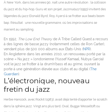
À New York, dans les années 90, naît une autre révolution : la collision
du jazz et du hip-hop. Guru et son projet
Jazzmatazz
(1993) invitent des
légendes du jazz (Donald Byrd, Roy Ayers) à se frotter aux beats boom
bap. Résultat : une nouvelle grammaire, où les improvisations se
marient au sampling.
En 1992,
The Low End Theory
de A Tribe Called Quest a recours
à des lignes de basse jazzy (notamment celles de Ron Carter),
vendant plus de 500 000 albums aux États-Unis (
NPR
).
En Angleterre dans les années 2010, un renouveau porté par la
scène « Nu jazz » londonienne (Yussef Kamaal, Nubya Garcia)
voit le jazz se frotter à la drum’n’bass et au grime, ouvrant la
porte à une génération élevée aux clubs et au digital (
The
Guardian
).
L’électronique, nouveau
fretin du jazz
Herbie Hancock, avec Rockit (1983), avait déjà tenté d’apporter le scratch
dans la sphère jazz. Vingt ans plus tard, Oval, Bugge Wesseltoft ou