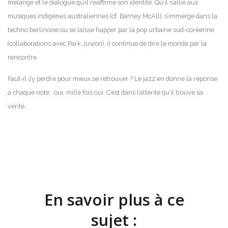
mélange et le dialogue qu’il réaffirme son identité. Qu’il s’allie aux
musiques indigènes australiennes (cf. Barney McAll), s’immerge dans la
techno berlinoise ou se laisse happer par la pop urbaine sud-coréenne
(collaborations avec Park Juwon), il continue de dire le monde par la
rencontre.
Faut-il s’y perdre pour mieux se retrouver ? Le jazz en donne la réponse
à chaque note : oui, mille fois oui. C’est dans l’altérité qu’il trouve sa
vérité.
En savoir plus à ce
sujet :