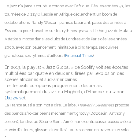
Le jazz n’a jamais coupé le cordon avec l’Afrique. Dès les années 50, les
tournées de Dizzy Gillespie en Afrique déclenchent un boom de
collaborations. Randy Weston, pianiste fascinant, passe des années à
Essaouira pour travailler sur les rythmes gnawas. L’ethio-jazz de Mulatu
Astatke s’impose dans les clubs de Londres et de Paris dès les années
2000, avec son balancement inimitable à cinq temps, ses cuivres
granuleux, ses rythmes d’ailleurs (
Financial Times
).
En 2019, la playlist « Jazz Global » de Spotify voit ses écoutes
multipliées par quatre en deux ans, tirées par l’explosion des
scènes africaines et sud-américaines.
Les festivals européens programment désormais
systématiquement du jazz du Maghreb, d’Éthiopie, du Japon
(
Jazzwise
).
La France aussi a son mot à dire. Le label
Heavenly Sweetness
propose
des blends afro-caribéens méchamment groovy (Dowdelin, Anthony
Joseph), tandis que Sélène Saint-Aimé marie contrabasse, poésie créole
et voix d’ailleurs, glissant d’une île à l’autre comme on traverse un solo