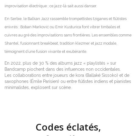
improvisation électrique ; ce jazz-là sait aussi danser.
En Serbie, le Balkan Jazz rassemble trompettistes tziganes et flûtistes
enivrés : Boban Marković ou Emir Kusturica font vibrer timbales et
cuivres au gré des improvisations sans frontières. Les ensembles comme
Shantel, fusionnant breakbeat, tradition klezmer et jazz modale,
témoignent d’une fusion vivante et exubérante.
En 2022, plus de 30 % des albums jazz « playlistés » sur
Bandcamp piochent dans des influences non occidentales.
Les collaborations entre joueurs de kora (Ballaké Sissoko) et de
saxophones (Émile Parisien) ou entre flûtistes indiens et pianistes
minimalistes, explosent sur scène.
Codes éclatés,