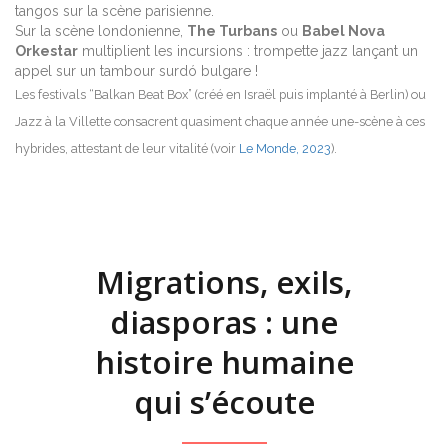
tangos sur la scène parisienne.
Sur la scène londonienne,
The Turbans
ou
Babel Nova
Orkestar
multiplient les incursions : trompette jazz lançant un
appel sur un tambour surdó bulgare !
Les festivals “Balkan Beat Box” (créé en Israël puis implanté à Berlin) ou
Jazz à la Villette consacrent quasiment chaque année une-scène à ces
hybrides, attestant de leur vitalité (voir
Le Monde, 2023
).
Migrations, exils,
diasporas : une
histoire humaine
qui s’écoute