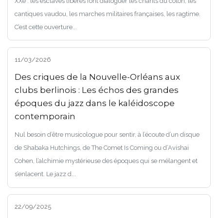
XXe : les esclaves libérés font dialoguer les chants du coton, les
cantiques vaudou, les marches militaires françaises, les ragtime.
C’est cette ouverture...
11/03/2026
Des criques de la Nouvelle-Orléans aux
clubs berlinois : Les échos des grandes
époques du jazz dans le kaléidoscope
contemporain
Nul besoin d’être musicologue pour sentir, à l’écoute d’un disque
de Shabaka Hutchings, de The Comet Is Coming ou d’Avishai
Cohen, l’alchimie mystérieuse des époques qui se mélangent et
s’enlacent. Le jazz d...
22/09/2025