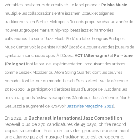
véritables incubateurs de créativité. Le label polonais
Polska Music
multiplie les collaborations entre jazzmen locaux et tsiganes
traditionnels ; en Serbie, Metropolis Records propulse chaque année de
nouveaux groupes mariant hip-hop, beats jazz et harmonies
balkaniques. La série “Jazz Meets Folk” du label hongrois Budapest
Music Center voit le pianiste Kristóf Bacsó dialoguer avec des joueurs de
cymbalum sur chaque opus. À l’Ouest,
ACT (Allemagne)
et
For-tune
(Pologne)
font le pari de l’expérimentation, produisant des artistes
comme Leszek Możdżer ou Atom String Quartet, dont les œuvres
nomades font le tour du monde. Les chiffres parlent : sur la décennie
2010-2020, la participation d’artistes issus d’Europe de l’Est dans les
trois plus grands festivals européens (Montreux, Jazz à Vienne, North
Sea Jazz) a augmenté de 37% (voir
Jazzwise Magazine, 2021
).
En 2022, le
Bucharest International Jazz Competition
recevait plus de 270 candidatures de 45 pays, chiffre record
depuis sa création. Près d’un tiers des groupes représentaient
une alliance jazz et musique traditionnelle est-européenne.