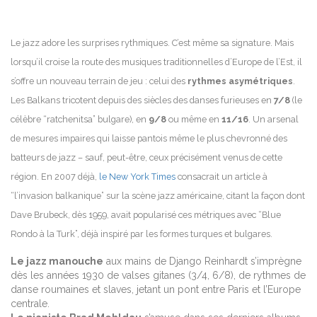
Le jazz adore les surprises rythmiques. C’est même sa signature. Mais
lorsqu’il croise la route des musiques traditionnelles d’Europe de l’Est, il
s’offre un nouveau terrain de jeu : celui des
rythmes asymétriques
.
Les Balkans tricotent depuis des siècles des danses furieuses en
7/8
(le
célèbre “ratchenitsa” bulgare), en
9/8
ou même en
11/16
. Un arsenal
de mesures impaires qui laisse pantois même le plus chevronné des
batteurs de jazz – sauf, peut-être, ceux précisément venus de cette
région. En 2007 déjà,
le New York Times
consacrait un article à
“l’invasion balkanique” sur la scène jazz américaine, citant la façon dont
Dave Brubeck, dès 1959, avait popularisé ces métriques avec “Blue
Rondo à la Turk”, déjà inspiré par les formes turques et bulgares.
Le jazz manouche
aux mains de Django Reinhardt s’imprègne
dès les années 1930 de valses gitanes (3/4, 6/8), de rythmes de
danse roumaines et slaves, jetant un pont entre Paris et l’Europe
centrale.