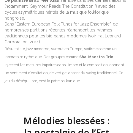
Le pianiste Brad Mehldau
s’amuse dans ses derniers albums
(notamment “Seymour Reads The Constitution!”) avec des
cycles asymétriques hérités de la musique folklorique
hongroise.
Dans “Eastern European Folk Tunes for Jazz Ensemble”, de
nombreuses partitions récentes réarrangent les rythmes
traditionnels pour les big bands modernes (voir Hal Leonard
Corporation, 2014).
Résultat : le jazz moderne, surtout en Europe, s’affirme comme un
laboratoire rythmique. Des groupes comme
Shai Maestro Trio
injectent les mesures impaires dans l’impro et la composition, donnant
un sentiment d’exaltation, de vertige, absent du swing traditionnel. Ce
jeu du déséquilibre, c’est la patte balkanique.
Mélodies blessées :
la nostalgie de l’Est