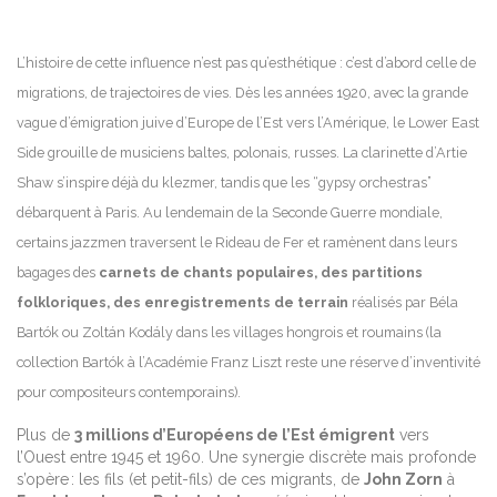
L’histoire de cette influence n’est pas qu’esthétique : c’est d’abord celle de
migrations, de trajectoires de vies. Dès les années 1920, avec la grande
vague d’émigration juive d’Europe de l’Est vers l’Amérique, le Lower East
Side grouille de musiciens baltes, polonais, russes. La clarinette d’Artie
Shaw s’inspire déjà du klezmer, tandis que les “gypsy orchestras”
débarquent à Paris. Au lendemain de la Seconde Guerre mondiale,
certains jazzmen traversent le Rideau de Fer et ramènent dans leurs
bagages des
carnets de chants populaires, des partitions
folkloriques, des enregistrements de terrain
réalisés par Béla
Bartók ou Zoltán Kodály dans les villages hongrois et roumains (la
collection Bartók à l’Académie Franz Liszt reste une réserve d’inventivité
pour compositeurs contemporains).
Plus de
3 millions d’Européens de l’Est émigrent
vers
l’Ouest entre 1945 et 1960. Une synergie discrète mais profonde
s’opère : les fils (et petit-fils) de ces migrants, de
John Zorn
à