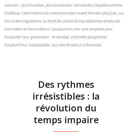
sources – plus troubles, plus anciennes, venues des Carpates comme
d’Odessa. Cette histoire-là commence bien avant l’ère des playlists, sur
les routes migratoires, au fond de valises brinquebalantes emplis de
clarinettes et d’accordéons. Les jazzmen s’en sont emparés pour
bousculer leur grammaire : le résultat, c’est cette polyphonie
d’aujourd’hui, insaisissable, qui relie Brooklyn à Bucarest.
Des rythmes
irrésistibles : la
révolution du
temps impaire