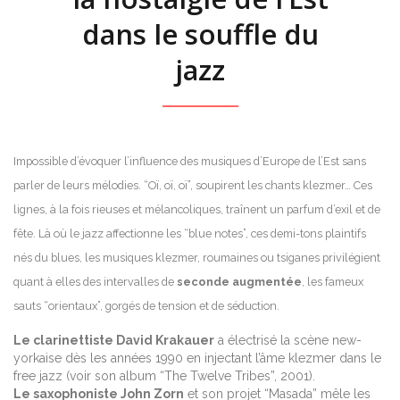
dans le souffle du
jazz
Impossible d’évoquer l’influence des musiques d’Europe de l’Est sans
parler de leurs mélodies. “Oï, oï, oï”, soupirent les chants klezmer… Ces
lignes, à la fois rieuses et mélancoliques, traînent un parfum d’exil et de
fête. Là où le jazz affectionne les “blue notes”, ces demi-tons plaintifs
nés du blues, les musiques klezmer, roumaines ou tsiganes privilégient
quant à elles des intervalles de
seconde augmentée
, les fameux
sauts “orientaux”, gorgés de tension et de séduction.
Le clarinettiste David Krakauer
a électrisé la scène new-
yorkaise dès les années 1990 en injectant l’âme klezmer dans le
free jazz (voir son album “The Twelve Tribes”, 2001).
Le saxophoniste John Zorn
et son projet “Masada” mêle les