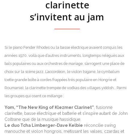
clarinette
s’invitent au jam
Si le piano Fender Rhodes ou la basse électrique avaient conquis les
années 1970, voilà que d’autres instruments, longtemps relégués aux
bals populaires ou aux orchestres de mariage, s’arrogent une place de
choix sur la scène jazz. L’accordéon, le violon tsigane, le cymbalum
(cette grande boîte à cordes frappées très populaire en Hongrie et
Roumanie), la clarinette trempée de vodkas des villages yiddish… Parmi
les groupes qui osent ce mélange :
Yom, “The New King of Klezmer Clarinet”
, fusionne
clarinette, basse électrique et batterie et s’inspire autant de John
Coltrane que de la musique hassidique.
Le duo Tcha Limberger-Dave Kelbie
réconcilie swing
manouche et violon hongrois, métissant les valses, czardas et