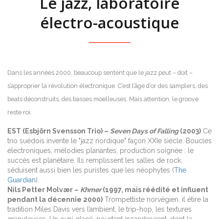
Le jazz, laboratoire
électro-acoustique
Dans les années 2000, beaucoup sentent que le jazz peut – doit –
s’approprier la révolution électronique. C’est l’âge d’or des samplers, des
beats déconstruits, des basses moelleuses. Mais attention, le groove
reste roi.
EST (Esbjörn Svensson Trio) –
Seven Days of Falling
(2003)
Ce
trio suédois invente le "jazz nordique" façon XXIe siècle. Boucles
électroniques, mélodies planantes, production soignée : le
succès est planétaire. Ils remplissent les salles de rock,
séduisent aussi bien les puristes que les néophytes (
The
Guardian
).
Nils Petter Molvær –
Khmer
(1997, mais réédité et influent
pendant la décennie 2000)
Trompettiste norvégien, il étire la
tradition Miles Davis vers l’ambient, le trip-hop, les textures
granuleuses. Un ovni glacé, pourtant incandescent, dont la