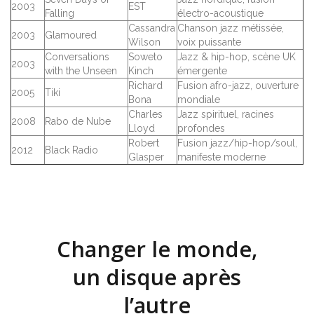
2003
EST
Falling
électro-acoustique
Cassandra
Chanson jazz métissée,
2003
Glamoured
Wilson
voix puissante
Conversations
Soweto
Jazz & hip-hop, scène UK
2003
with the Unseen
Kinch
émergente
Richard
Fusion afro-jazz, ouverture
2005
Tiki
Bona
mondiale
Charles
Jazz spirituel, racines
2008
Rabo de Nube
Lloyd
profondes
Robert
Fusion jazz/hip-hop/soul,
2012
Black Radio
Glasper
manifeste moderne
Changer le monde,
un disque après
l’autre