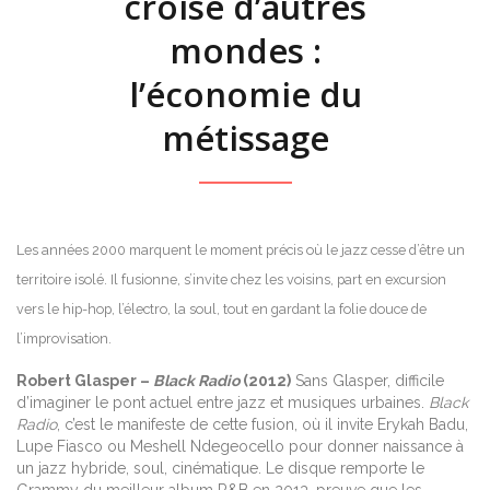
croise d’autres
mondes :
l’économie du
métissage
Les années 2000 marquent le moment précis où le jazz cesse d’être un
territoire isolé. Il fusionne, s’invite chez les voisins, part en excursion
vers le hip-hop, l’électro, la soul, tout en gardant la folie douce de
l’improvisation.
Robert Glasper –
Black Radio
(2012)
Sans Glasper, difficile
d’imaginer le pont actuel entre jazz et musiques urbaines.
Black
Radio
, c’est le manifeste de cette fusion, où il invite Erykah Badu,
Lupe Fiasco ou Meshell Ndegeocello pour donner naissance à
un jazz hybride, soul, cinématique. Le disque remporte le
Grammy du meilleur album R&B en 2013, preuve que les