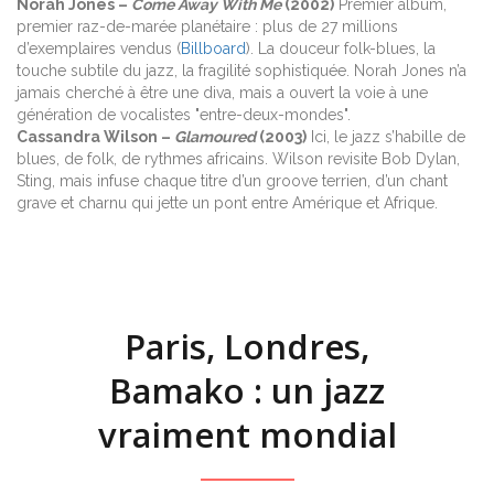
Norah Jones –
Come Away With Me
(2002)
Premier album,
premier raz-de-marée planétaire : plus de 27 millions
d’exemplaires vendus (
Billboard
). La douceur folk-blues, la
touche subtile du jazz, la fragilité sophistiquée. Norah Jones n’a
jamais cherché à être une diva, mais a ouvert la voie à une
génération de vocalistes "entre-deux-mondes".
Cassandra Wilson –
Glamoured
(2003)
Ici, le jazz s’habille de
blues, de folk, de rythmes africains. Wilson revisite Bob Dylan,
Sting, mais infuse chaque titre d’un groove terrien, d’un chant
grave et charnu qui jette un pont entre Amérique et Afrique.
Paris, Londres,
Bamako : un jazz
vraiment mondial