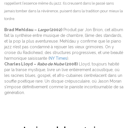
rappellent l’essence même du jazz. Ils creusent dans le passé sans
jamais tomber dans la révérence, puisent dans la tradition pour mieux la
tordre.
Brad Mehldau –
Largo
(2002)
Produit par Jon Brion, cet album
fait la synthèse entre musique de chambre, l’âme des standards,
et la pop la plus aventureuse. Mehldau y confirme que le piano
jazz n’est pas condamné à rejouer les vieux grimoires. On y
croise du Radiohead, des structures progressives, et une beauté
harmonique saisissante (
NY Times
).
Charles Lloyd –
Rabo de Nube
(2008)
Lloyd, toujours habité
par la transe mystique, livre un live entièrement acoustique, où
les racines blues, gospel, et afro-cubaines s’entrelacent dans un
souffle poétique rare. Un disque crépusculaire, où Jason Moran
s’impose définitivement comme le pianiste incontournable de sa
génération.