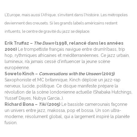
L’Europe, mais aussi l’Afrique, s’invitent dans l’histoire. Les métropoles
deviennent des creusets. Si les grands labels américains restent
influents, le centre de gravité du jazz se déplace.
Erik Truffaz –
The Dawn
(1998, relancé dans les années
2000)
Le trompettiste français navigue entre drum’n’bass, trip
hop, rythmiques africaines et méditerranéennes. Ce jazz urbain,
lumineux, n’a jamais cessé d’influencer la jeune scène
européenne.
Soweto Kinch –
Conversations with the Unseen
(2003)
Saxophoniste et MC britannique, Kinch déploie un jazz-rap
nerveux, lucide, politique. Ce disque manifeste prépare la
révolution de la scène londonienne actuelle (Shabaka Hutchings,
Yussef Dayes, Nubya Garcia…).
Richard Bona –
Tiki
(2005)
Le bassiste camerounais façonne
un univers entre jazz, makossa, pop et bossa. Un son ultra-
moderne, résolument global, qui a largement inspiré la planète
fusion.