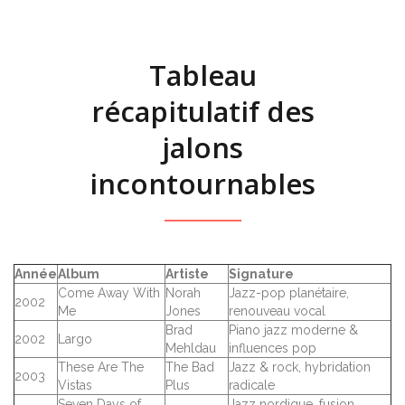
Tableau
récapitulatif des
jalons
incontournables
Année
Album
Artiste
Signature
Come Away With
Norah
Jazz-pop planétaire,
2002
Me
Jones
renouveau vocal
Brad
Piano jazz moderne &
2002
Largo
Mehldau
influences pop
These Are The
The Bad
Jazz & rock, hybridation
2003
Vistas
Plus
radicale
Seven Days of
Jazz nordique, fusion