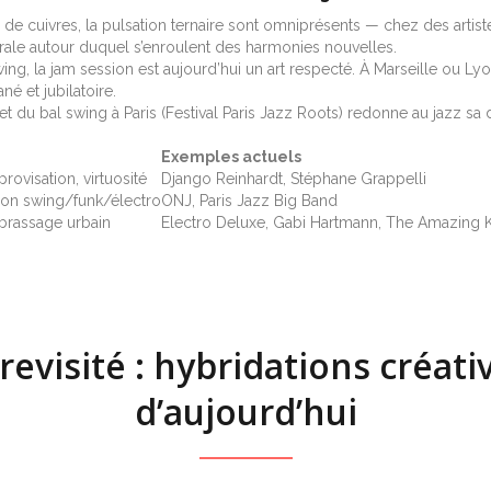
fs de cuivres, la pulsation ternaire sont omniprésents — chez des ar
rale autour duquel s’enroulent des harmonies nouvelles.
wing, la jam session est aujourd’hui un art respecté. À Marseille ou L
é et jubilatoire.
et du bal swing à Paris (Festival Paris Jazz Roots) redonne au jazz s
Exemples actuels
visation, virtuosité
Django Reinhardt, Stéphane Grappelli
ion swing/funk/électro
ONJ, Paris Jazz Big Band
 brassage urbain
Electro Deluxe, Gabi Hartmann, The Amazing 
revisité : hybridations créativ
d’aujourd’hui