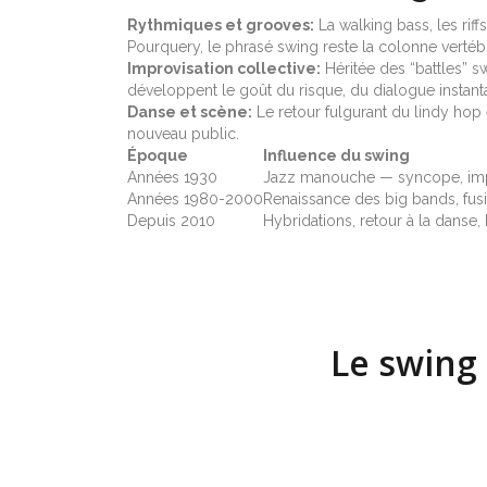
Rythmiques et grooves:
La walking bass, les rif
Pourquery, le phrasé swing reste la colonne vertéb
Improvisation collective:
Héritée des “battles” s
développent le goût du risque, du dialogue instantan
Danse et scène:
Le retour fulgurant du lindy hop 
nouveau public.
Époque
Influence du swing
Années 1930
Jazz manouche — syncope, impro
Années 1980-2000
Renaissance des big bands, fus
Depuis 2010
Hybridations, retour à la danse,
Le swing 