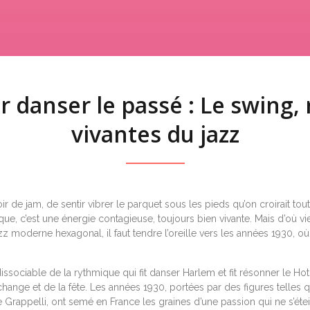
r danser le passé : Le swing, 
vivantes du jazz
n soir de jam, de sentir vibrer le parquet sous les pieds qu’on croirait t
ue, c’est une énergie contagieuse, toujours bien vivante. Mais d’où vien
z moderne hexagonal, il faut tendre l’oreille vers les années 1930, où
ndissociable de la rythmique qui fit danser Harlem et fit résonner le Ho
e l’échange et de la fête. Les années 1930, portées par des figures tell
appelli, ont semé en France les graines d’une passion qui ne s’éteint