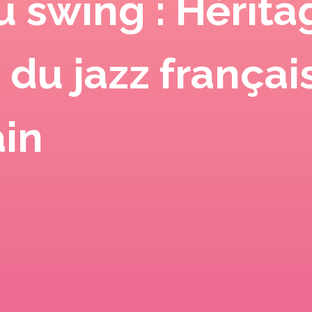
u swing : Hérita
du jazz françai
in