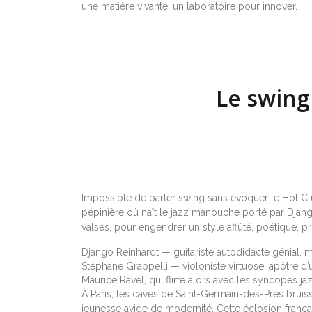
une matière vivante, un laboratoire pour innover.
Le swing 
Impossible de parler swing sans évoquer le Hot Clu
pépinière où naît le jazz manouche porté par Django
valses, pour engendrer un style affûté, poétique, p
Django Reinhardt — guitariste autodidacte génial, m
Stéphane Grappelli — violoniste virtuose, apôtre d’un
Maurice Ravel, qui flirte alors avec les syncopes j
À Paris, les caves de Saint-Germain-des-Prés brui
jeunesse avide de modernité. Cette éclosion frança