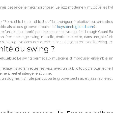
a jamais cessé de le métamorphoser. Le jazz moderne y multiplie les hyb
e “Pierre et le Loup... et le Jazz” fait swinguer Prokofiev tout en s’adr
akbeats et des grooves urbains (cf.
keystonebigband.com
).
re funk et soul, porté par une section cuivre qui ferait rougir Count Ba
ontières, mélange swing, musette, world et électro, dans une joie furi
 sa voix grave dans des orchestrations qui jonglent avec le swing, le
nité du swing ?
dulable:
Le swing permet aux musiciens d’improviser ensemble, im
g régale Instagram et les festivals, avec un public toujours plus jeune. 
ement réel et intergénérationnel.
 un dogme, il s’invite partout où le groove peut naître : jazz rap, é