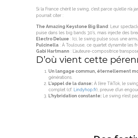
Si la France chérit le swing, c’est parce qu’elle n’
pourrait citer :
The Amazing Keystone Big Band
: Leur spectacl
puise dans les big bands 30’s, mais injecte des bre
Electro Deluxe
: Ici, le swing pulse sous une armu
Pulcinella
: À Toulouse, ce quartet dynamite les fr
Gabi Hartmann
: L’auteure-compositrice transpose
D’où vient cette péren
Un langage commun, éternellement mo
générations.
L’appel de la danse:
À l’ère TikTok, le swin
complet (cf.
Lindyhop.fr
), preuve d’un engou
L’hybridation constante:
Le swing n’est pas