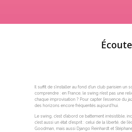
Écoute
Il suffit de s’installer au fond d’un club parisien u
comprendre : en France, le swing n’est pas une reliq
chaque improvisation ? Pour capter l’essence du jaz
des horizons encore fréquentés aujourd’hui.
Le swing, c’est d’abord ce battement irrésistible, i
c’est aussi un état d’esprit : celui de la liberté, d
Goodman, mais aussi Django Reinhardt et Stéphane Gr