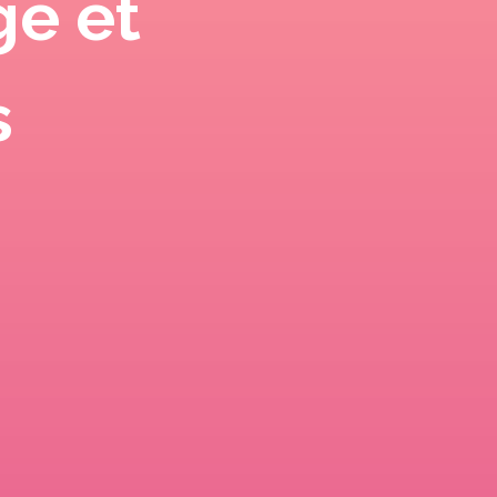
ge et
s