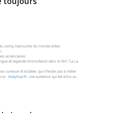
e toujours
x du swing manouche du monde entier.
r.
nes-américaines.
tringue et légende (immortalisé dans le film ”La La
se curieuse et éclatée, qui n’hésite pas à mêler
urce :
lindyhop.fr
), une audience qui fait écho au