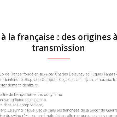
à la française : des origines à
transmission
b de France, fondé en 1932 par Charles Delaunay et Hugues Panassié. P
 Reinhardt et Stéphane Grappelli. Ce jazz à la française embrasse le 
rofondément identitaire.
aître de l’emportement et du lyrisme.
 swing fluide et jubilatoire.
azz dans ses compositions.
ssent. Le swing irrigue jusque dans les tranchées de la Seconde Guer
ise du swing n’est pas un simple écho : elle marque une vraie approp