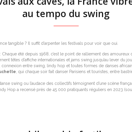
vals aux caves, la France vibr
au tempo du swing
 tangible ? Il suffit d’arpenter les festivals pour voir que oui.
: Chaque été depuis 1968, c’est le point de ralliement des amoureu
nent têtes d’affiche internationales et jams swing jusqu’au lever du jou
a connexion entre swing, lindy hop et toutes formes de danses africai
uchette
, qui chaque soir fait danser Parisiens et touristes, entre bas
e danse swing ou l’audace des collectifs témoignent d’une scène françai
 Lindy Hop a recensé près de 45 000 pratiquants réguliers en 2023 (so