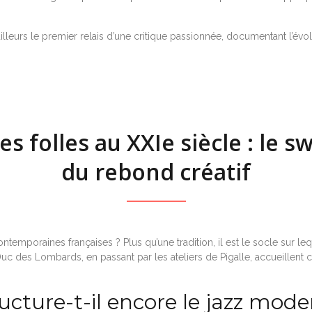
illeurs le premier relais d’une critique passionnée, documentant l’év
s folles au XXIe siècle : le sw
du rebond créatif
ntemporaines françaises ? Plus qu’une tradition, il est le socle sur l
u Duc des Lombards, en passant par les ateliers de Pigalle, accueillen
cture-t-il encore le jazz mode