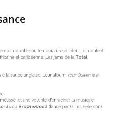
ssance
mite cosmopolite où température et intensité montent
fricaine et caribéenne. Les jams de la
Total
ns à la sauce anglaise. Leur album
Your Queen Is a
ve.
étissé, et une volonté d’enraciner la musique
cords
ou
Brownswood
(lancé par Gilles Peterson)