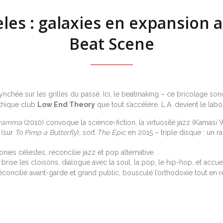
les : galaxies en expansion 
Beat Scene
lynchée sur les grilles du passé. Ici, le beatmaking – ce bricolage so
ythique club
Low End Theory
que tout s’accélère. L.A. devient le lab
ramma
(2010) convoque la science-fiction, la virtuosité jazz (Kamasi W
 (sur
To Pimp a Butterfly
), sort
The Epic
en 2015 – triple disque : un ra
onies célestes, réconcilie jazz et pop alternative.
) brise les cloisons, dialogue avec la soul, la pop, le hip-hop, et accu
 réconcilié avant-garde et grand public, bousculé l’orthodoxie tout en r