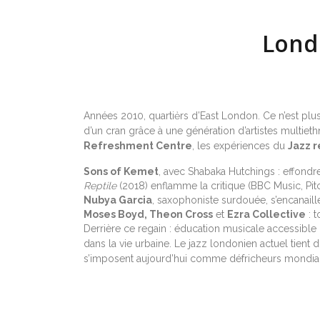
Londr
Années 2010, quartiẻrs d’East London. Ce n’est plu
d’un cran grâce à une génération d’artistes multiet
Refreshment Centre
, les expériences du
Jazz 
Sons of Kemet
, avec Shabaka Hutchings : effondre
Reptile
(2018) enflamme la critique (BBC Music, Pitc
Nubya Garcia
, saxophoniste surdouée, s’encanaill
Moses Boyd, Theon Cross
et
Ezra Collective
: t
Derrière ce regain : éducation musicale accessibl
dans la vie urbaine. Le jazz londonien actuel tient
s’imposent aujourd’hui comme défricheurs mondia