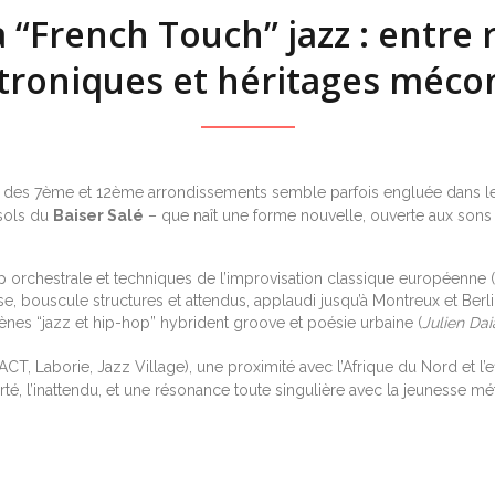
la “French Touch” jazz : entre 
troniques et héritages méc
 ou des 7ème et 12ème arrondissements semble parfois engluée dans le p
-sols du
Baiser Salé
– que naît une forme nouvelle, ouverte aux sons 
 orchestrale et techniques de l’improvisation classique européenne (
aise, bouscule structures et attendus, applaudi jusqu’à Montreux et Berli
ènes “jazz et hip-hop” hybrident groove et poésie urbaine (
Julien Dai
ls (ACT, Laborie, Jazz Village), une proximité avec l’Afrique du Nord e
té, l’inattendu, et une résonance toute singulière avec la jeunesse mé