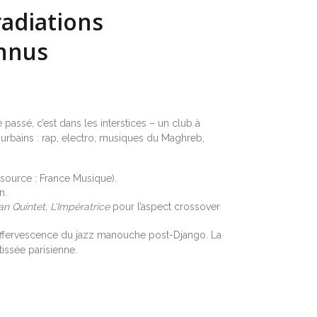
radiations
onnus
assé, c’est dans les interstices – un club à
urbains : rap, electro, musiques du Maghreb,
source : France Musique).
n.
an Quintet
,
L’Impératrice
pour l’aspect crossover
t l’effervescence du jazz manouche post-Django. La
tissée parisienne.