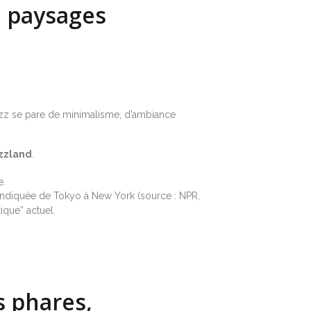
: paysages
 jazz se pare de minimalisme, d’ambiance
zzland
.
e.
endiquée de Tokyo à New York (source : NPR,
ique” actuel.
s phares,