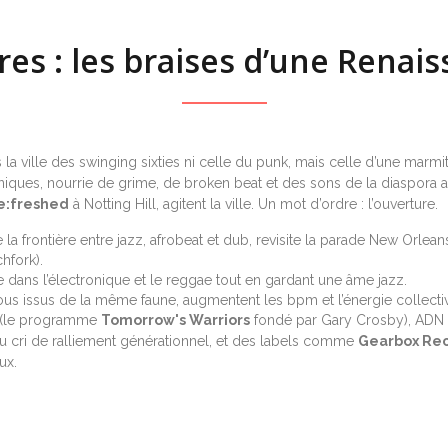
es : les braises d’une Renai
s la ville des swinging sixties ni celle du punk, mais celle d’une mar
hniques, nourrie de grime, de broken beat et des sons de la diaspora a
re:freshed
à Notting Hill, agitent la ville. Un mot d’ordre : l’ouverture.
 la frontière entre jazz, afrobeat et dub, revisite la parade New Orlea
hfork).
e dans l’électronique et le reggae tout en gardant une âme jazz.
ous issus de la même faune, augmentent les bpm et l’énergie collecti
e (le programme
Tomorrow's Warriors
fondé par Gary Crosby), ADN m
 du cri de ralliement générationnel, et des labels comme
Gearbox Re
ux.