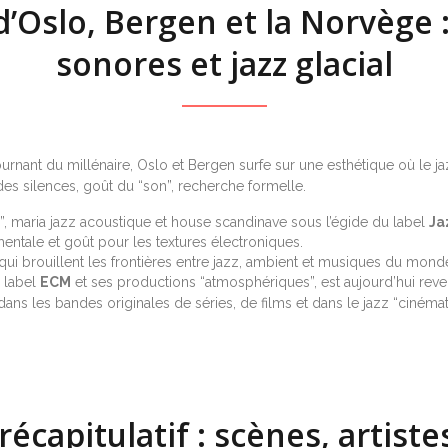
’Oslo, Bergen et la Norvège 
sonores et jazz glacial
 tournant du millénaire, Oslo et Bergen surfe sur une esthétique où le
des silences, goût du “son”, recherche formelle.
e”, maria jazz acoustique et house scandinave sous l’égide du label
Ja
umentale et goût pour les textures électroniques.
 qui brouillent les frontières entre jazz, ambient et musiques du mond
e label
ECM
et ses productions “atmosphériques”, est aujourd’hui rev
ans les bandes originales de séries, de films et dans le jazz “cinémat
récapitulatif : scènes, artiste