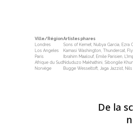
Ville/Région
Artistes phares
Londres
Sons of Kemet, Nubya Garcia, Ezra C
Los Angeles
Kamasi Washington, Thundercat, Fly
Paris
Ibrahim Maalouf, Emile Parisien, L’Im
Afrique du Sud
Nduduzo Makhathini, Sibongile Khu
Norvège
Bugge Wesseltoft, Jaga Jazzist, Nils
De la s
n