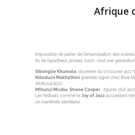
Afrique 
Impossible de parler de l’émancipation des scènes 
fin de l’apartheid, années 2000, c’est une génératio
Sibongile Khumalo
, doyenne du crossover jazz-t
Nduduzo Makhathini
(pianiste signé chez Blue No
AllAboutJazz).
Mthunzi Mvubu
,
Shane Cooper
: figures d’un jaz
Les festivals comme le
Joy of Jazz
accueillent mêl
un manifeste identitaire.