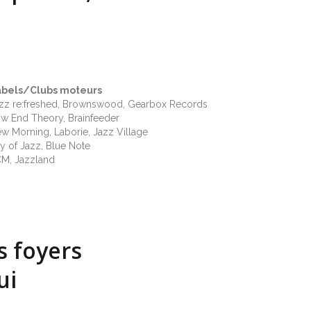
abels/Clubs moteurs
zz re:freshed, Brownswood, Gearbox Records
w End Theory, Brainfeeder
w Morning, Laborie, Jazz Village
y of Jazz, Blue Note
M, Jazzland
s foyers
ui