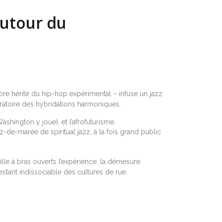
autour du
nore hérité du hip-hop expérimental – infuse un jazz
oratoire des hybridations harmoniques.
ashington y joue), et l’afrofuturisme.
z-de-marée de spiritual jazz, à la fois grand public
eille à bras ouverts l’expérience, la démesure
estant indissociable des cultures de rue.