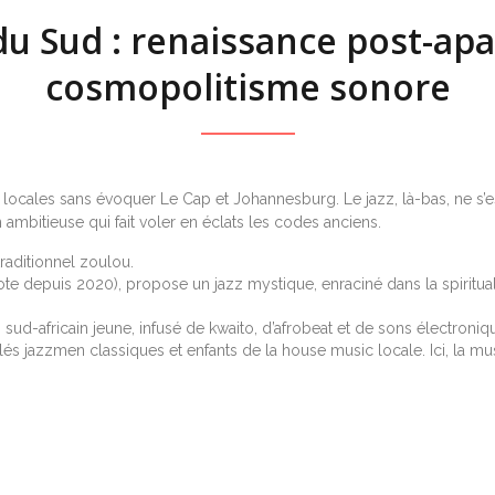
du Sud : renaissance post-apa
cosmopolitisme sonore
locales sans évoquer Le Cap et Johannesburg. Le jazz, là-bas, ne s’es
n ambitieuse qui fait voler en éclats les codes anciens.
raditionnel zoulou.
te depuis 2020), propose un jazz mystique, enraciné dans la spiritual
z sud-africain jeune, infusé de kwaito, d’afrobeat et de sons électroniq
és jazzmen classiques et enfants de la house music locale. Ici, la mu