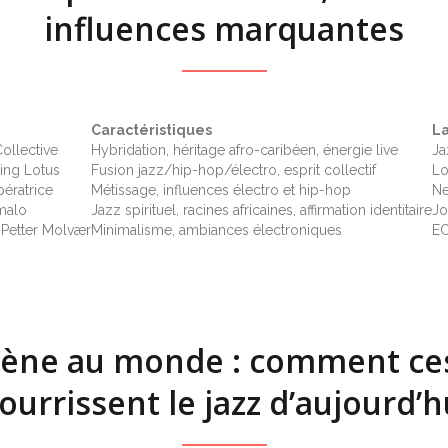
influences marquantes
Caractéristiques
L
ollective
Hybridation, héritage afro-caribéen, énergie live
Ja
ing Lotus
Fusion jazz/hip-hop/électro, esprit collectif
Lo
pératrice
Métissage, influences électro et hip-hop
Ne
malo
Jazz spirituel, racines africaines, affirmation identitaire
Jo
 Petter Molvær
Minimalisme, ambiances électroniques
EC
cène au monde : comment ce
ourrissent le jazz d’aujourd’h