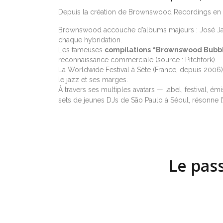
Depuis la création de Brownswood Recordings en 2
Brownswood accouche d’albums majeurs : José Jame
chaque hybridation.
Les fameuses
compilations “Brownswood Bubb
reconnaissance commerciale (source : Pitchfork).
La Worldwide Festival à Sète (France, depuis 2006) 
le jazz et ses marges.
À travers ses multiples avatars — label, festival, 
sets de jeunes DJs de São Paulo à Séoul, résonne l
Le pass