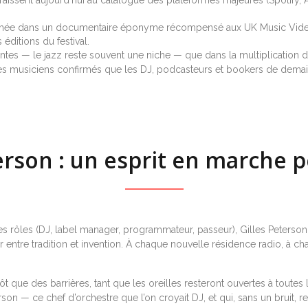
filmée dans un documentaire éponyme récompensé aux UK Music Vid
éditions du festival.
entes — le jazz reste souvent une niche — que dans la multiplication 
 les musiciens confirmés que les DJ, podcasteurs et bookers de demai
erson : un esprit en marche 
ses rôles (DJ, label manager, programmateur, passeur), Gilles Peterson i
hoisir entre tradition et invention. À chaque nouvelle résidence radio, 
utôt que des barrières, tant que les oreilles resteront ouvertes à tout
rson — ce chef d’orchestre que l’on croyait DJ, et qui, sans un bruit,