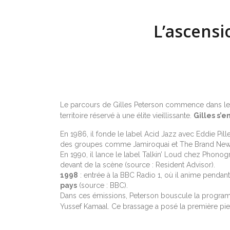
L’ascensi
Le parcours de Gilles Peterson commence dans les 
territoire réservé à une élite vieillissante.
Gilles s’
En 1986, il fonde le label Acid Jazz avec Eddie Pil
des groupes comme Jamiroquai et The Brand New
En 1990, il lance le label Talkin’ Loud chez Phono
devant de la scène (source : Resident Advisor).
1998
: entrée à la BBC Radio 1, où il anime penda
pays
(source : BBC).
Dans ces émissions, Peterson bouscule la programm
Yussef Kamaal. Ce brassage a posé la première pi