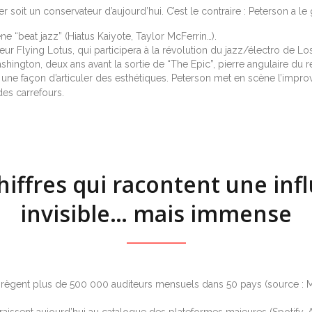
er soit un conservateur d’aujourd’hui. C’est le contraire : Peterson a le
e “beat jazz” (Hiatus Kaiyote, Taylor McFerrin…).
ur Flying Lotus, qui participera à la révolution du jazz/électro de Lo
hington, deux ans avant la sortie de “The Epic”, pierre angulaire du 
ssi une façon d’articuler des esthétiques. Peterson met en scène l’impro
es carrefours.
hiffres qui racontent une inf
invisible… mais immense
grègent plus de 500 000 auditeurs mensuels dans 50 pays (source : 
issent aujourd’hui au catalogue des plateformes majeures (Spotify, 