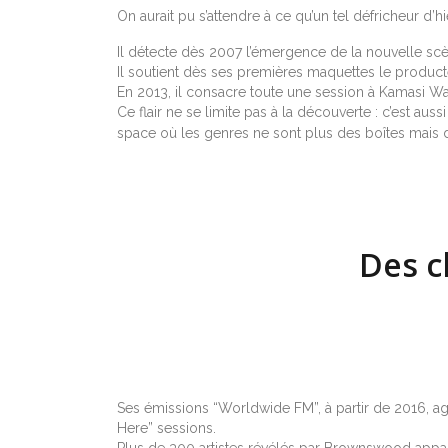
On aurait pu s’attendre à ce qu’un tel défricheur d’hi
Il détecte dès 2007 l’émergence de la nouvelle scèn
Il soutient dès ses premières maquettes le producte
En 2013, il consacre toute une session à Kamasi Was
Ce flair ne se limite pas à la découverte : c’est au
space où les genres ne sont plus des boîtes mais d
Des c
Ses émissions “Worldwide FM”, à partir de 2016, a
Here” sessions.
Plus de 300 artistes révélés par Brownswood appara