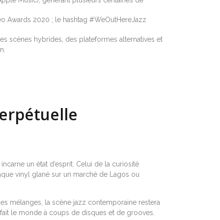
eo Awards 2020 ; le hashtag #WeOutHereJazz
des scènes hybrides, des plateformes alternatives et
n.
perpétuelle
ncarne un état d’esprit. Celui de la curiosité
à chaque vinyl glané sur un marché de Lagos ou
es les mélanges, la scène jazz contemporaine restera
 refait le monde à coups de disques et de grooves.