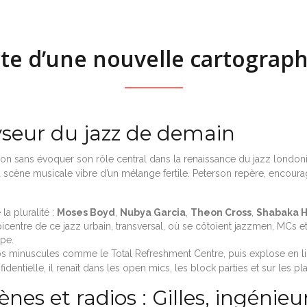
cte d’une nouvelle cartograp
yseur du jazz de demain
rson sans évoquer son rôle central dans la renaissance du jazz londo
 scène musicale vibre d’un mélange fertile. Peterson repère, encourage
la pluralité :
Moses Boyd
,
Nubya Garcia
,
Theon Cross
,
Shabaka H
picentre de ce jazz urbain, transversal, où se côtoient jazzmen, MCs 
ope.
bs minuscules comme le Total Refreshment Centre, puis explose en l
identielle, il renaît dans les open mics, les block parties et sur les 
nes et radios : Gilles, ingénieu