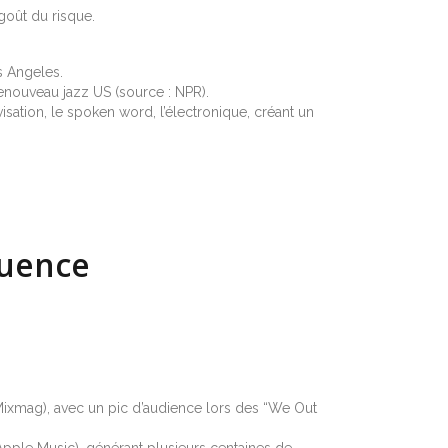
 goût du risque.
s Angeles.
renouveau jazz US (source : NPR).
visation, le spoken word, l’électronique, créant un
luence
Mixmag), avec un pic d’audience lors des “We Out
Apple Music), générant plusieurs centaines de