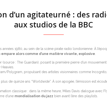
on d’un agitateurné : des radi
aux studios de la BBC
années 1980, au sein de la scène pirate radio londonienne. À l’épo
en empare alors comme d’une matière vivante, explosive
.
ler (source : The Guardian), posant la première pierre d’un mouvement 
 Heavies.
gram/Polygram, propulsant des artistes visionnaires comme Incognito, 
nt plus de quinze ans “Worldwide”. À son apogée, l’émission est écou
ation classique : dans la même heure, Miles Davis dialogue avec Fly
erre d’une
mondialisation du jazz
bien avant l’ère des playlists.