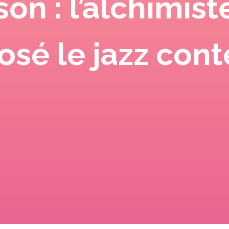
son : l’alchimist
sé le jazz con