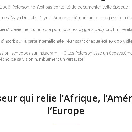
006, Peterson ne s’est pas contenté de documenter cette époque — i
s, Maya Dunietz, Daymé Arocena… démontrant que le jazz, loin de se 
lers”
deviennent une bible pour tous les diggers d’aujourd’hui, révéla
s’inscrit sur la carte internationale, réunissant chaque été 10 000 vis
émission, syncopes sur Instagram — Gilles Peterson tisse un écosystème 
’écho de sa vision humblement universaliste.
eur qui relie l’Afrique, l’Amé
l’Europe