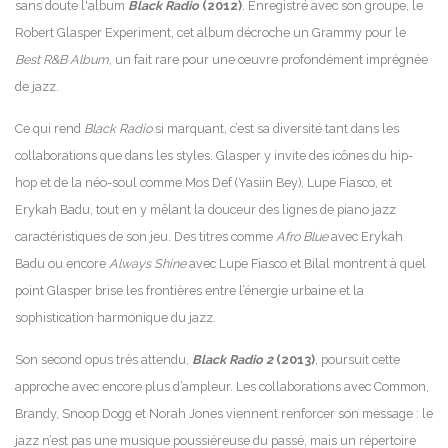
sans doute l'album
Black Radio
(2012)
. Enregistré avec son groupe, le
Robert Glasper Experiment, cet album décroche un Grammy pour le
Best R&B Album
, un fait rare pour une œuvre profondément imprégnée
de jazz.
Ce qui rend
Black Radio
si marquant, c’est sa diversité tant dans les
collaborations que dans les styles. Glasper y invite des icônes du hip-
hop et de la néo-soul comme Mos Def (Yasiin Bey), Lupe Fiasco, et
Erykah Badu, tout en y mêlant la douceur des lignes de piano jazz
caractéristiques de son jeu. Des titres comme
Afro Blue
avec Erykah
Badu ou encore
Always Shine
avec Lupe Fiasco et Bilal montrent à quel
point Glasper brise les frontières entre l’énergie urbaine et la
sophistication harmonique du jazz.
Son second opus très attendu,
Black Radio 2
(2013)
, poursuit cette
approche avec encore plus d’ampleur. Les collaborations avec Common,
Brandy, Snoop Dogg et Norah Jones viennent renforcer son message : le
jazz n’est pas une musique poussiéreuse du passé, mais un répertoire