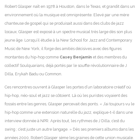
Robert Glasper naît en 1978 à Houston, dans le Texas, et grandit dans un
environnement où la musique est omniprésente. Elevé par une mère
chanteuse de gospel qui se produisait aussi dans des clubs de jazz
locaux, Glasper est exposé à un spectre musical très large dès son plus
jeune âge. Lorsqu’il étudie à la New School for Jazz and Contemporary
Music de New York, il forge des amitiés décisives avec des figures
montantes du hip-hop comme
Casey Benjamin
et des membres du
collectif Soulquarians, déjà portés par le souffle révolutionnaire de J
Dilla, Erykah Badu ou Common.
Ces rencontres ouvrent à Glasper les portes d’un laboratoire créatif où
hip-hop, néo-soul et jazz se côtoient. Là où les puristes voyaient des
fossés entre les genres, Glasper percevait des ponts. « J’ai toujours vu le
hip-hop comme une extension naturelle du jazz, explique-t-il dans une
interview donnée à NPR. Après tout, les rythmes de J Dilla, c’est du
swing ; c’est juste un autre langage. » Dès ses premiers albums dans les
années 2000, Robert Glasper sème les graines de cette union musicale.