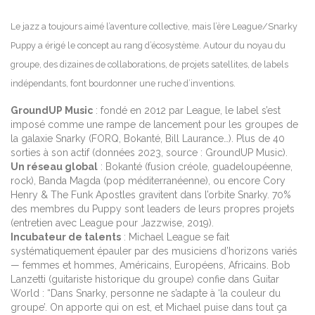
Le jazz a toujours aimé l’aventure collective, mais l’ère League/Snarky
Puppy a érigé le concept au rang d’écosystème. Autour du noyau du
groupe, des dizaines de collaborations, de projets satellites, de labels
indépendants, font bourdonner une ruche d’inventions.
GroundUP Music
: fondé en 2012 par League, le label s’est
imposé comme une rampe de lancement pour les groupes de
la galaxie Snarky (FORQ, Bokanté, Bill Laurance…). Plus de 40
sorties à son actif (données 2023, source : GroundUP Music).
Un réseau global
: Bokanté (fusion créole, guadeloupéenne,
rock), Banda Magda (pop méditerranéenne), ou encore Cory
Henry & The Funk Apostles gravitent dans l’orbite Snarky. 70%
des membres du Puppy sont leaders de leurs propres projets
(entretien avec League pour Jazzwise, 2019).
Incubateur de talents
: Michael League se fait
systématiquement épauler par des musiciens d’horizons variés
— femmes et hommes, Américains, Européens, Africains. Bob
Lanzetti (guitariste historique du groupe) confie dans Guitar
World : “Dans Snarky, personne ne s’adapte à ‘la couleur du
groupe’. On apporte qui on est, et Michael puise dans tout ça