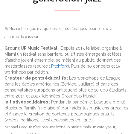
Si Michael League marque les esprits, c’est aussi pour son travail
acharné de passeur.
GroundUP Music Festival
: Depuis 2017, le label organise à
Miami un festival sans barrière, où artistes émergents et têtes
d’affiche jouent ensemble, se mêlent au public, donnent des
masterclasses (source :
Pitchfork
). Plus de 30 concerts et 15
workshops par édition.
Créateur de ponts éducatifs
: Les workshops de League
dans les écoles américaines (Berklee, Juilliard) et dans des
conservatoires européens ont touché plus de 10 000 étudiants
entre 2014 et 2023 (données GroundUp Music).
Initiatives solidaires
: Pendant la pandémie, League a monté
plusieurs “family fundraisers” pour aider les musiciens précaires
et financé la création de contenus pédagogiques gratuits
(vidéos, partitions, lives) accessibles en ligne.
Michael League n’est pas une icône lointaine mais un catalyseur,