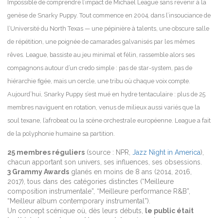
Impossible de comprendre l’impact de Michael League sans revenir à la
genèse de Snarky Puppy. Tout commence en 2004, dans l’insouciance de
l’Université du North Texas — une pépinière à talents, une obscure salle
de répétition, une poignée de camarades galvanisés par les mêmes
rêves. League, bassiste au jeu minimal et félin, rassemble alors ses
compagnons autour d’un credo simple : pas de star-system, pas de
hiérarchie figée, mais un cercle, une tribu où chaque voix compte.
Aujourd’hui, Snarky Puppy s’est mué en hydre tentaculaire : plus de 25
membres naviguent en rotation, venus de milieux aussi variés que la
soul texane, l’afrobeat ou la scène orchestrale européenne. League a fait
de la polyphonie humaine sa partition.
25 membres réguliers
(source : NPR,
Jazz Night in America
),
chacun apportant son univers, ses influences, ses obsessions.
3 Grammy Awards
glanés en moins de 8 ans (2014, 2016,
2017), tous dans des catégories distinctes (“Meilleure
composition instrumentale”, “Meilleure performance R&B”,
“Meilleur album contemporary instrumental”).
Un concept scénique où, dès leurs débuts,
le public était