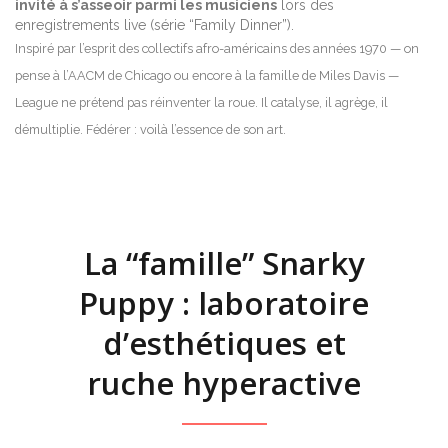
invité à s’asseoir parmi les musiciens
lors des
enregistrements live (série “Family Dinner”).
Inspiré par l’esprit des collectifs afro-américains des années 1970 — on
pense à l’AACM de Chicago ou encore à la famille de Miles Davis —
League ne prétend pas réinventer la roue. Il catalyse, il agrège, il
démultiplie. Fédérer : voilà l’essence de son art.
La “famille” Snarky
Puppy : laboratoire
d’esthétiques et
ruche hyperactive