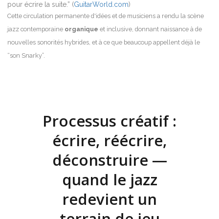
pour écrire la suite.” (
GuitarWorld.com
)
Cette circulation permanente d'idées et de musiciens a rendu la scène
jazz contemporaine
organique
et inclusive, donnant naissance à de
nouvelles sonorités hybrides, et à ce que beaucoup appellent déjà le
“son Snarky”.
Processus créatif :
écrire, réécrire,
déconstruire —
quand le jazz
redevient un
terrain de jeu