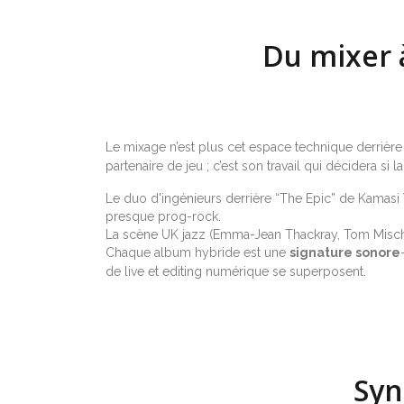
Du mixer à
Le mixage n’est plus cet espace technique derrière l
partenaire de jeu ; c’est son travail qui décidera si
Le duo d'ingénieurs derrière “The Epic” de Kamasi Wa
presque prog-rock.
La scène UK jazz (Emma-Jean Thackray, Tom Misch) 
Chaque album hybride est une
signature sonore
de live et editing numérique se superposent.
Syn