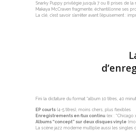
Snarky Puppy privilégie jusqu’à 7 ou 8 prises de l
Makaya McCraven fragmente, échantillonne ses prop
La clé, c’est savoir s’arrêter avant l’épuisement : i
L
d’enreg
Fini la dictature du format “album 10 titres, 40 minu
EP courts
(4-5 titres), moins chers, plus flexibles
Enregistrements en flux continu
(ex : “Chicago 
Albums “concept” sur deux disques vinyle
(moi
La scène jazz moderne multiplie aussi les singles di