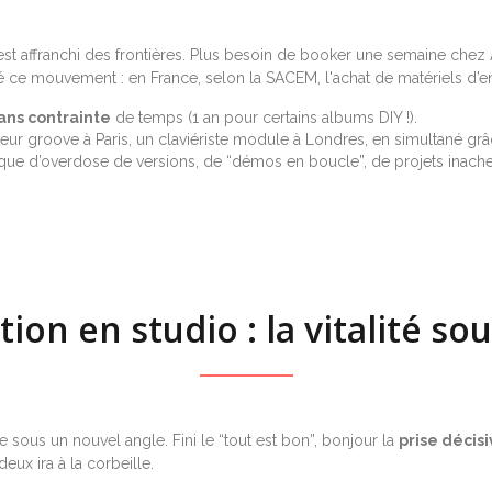
’est affranchi des frontières. Plus besoin de booker une semaine chez
té ce mouvement : en France, selon la SACEM, l'achat de matériels d’e
ans contrainte
de temps (1 an pour certains albums DIY !).
 batteur groove à Paris, un claviériste module à Londres, en simultané 
sque d’overdose de versions, de “démos en boucle”, de projets inachevé
ion en studio : la vitalité so
ce sous un nouvel angle. Fini le “tout est bon”, bonjour la
prise décis
deux ira à la corbeille.