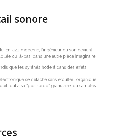
tail sonore
ide. En jazz moderne, l’ingénieur du son devient
t collée ou là-bas, dans une autre pièce imaginaire.
ndis que les synthés flottent dans des effets
ectronique se détache sans étouffer l’organique.
oit tout à sa “post-prod” granulaire, où samples
rces