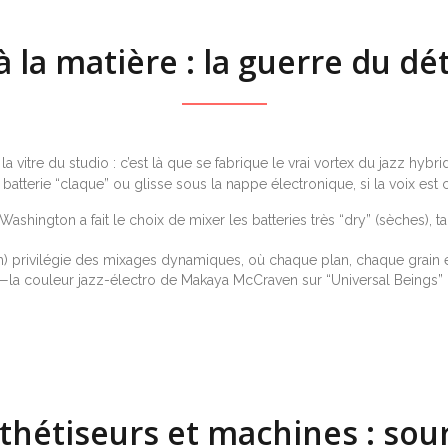
 la matière : la guerre du dé
a vitre du studio : c’est là que se fabrique le vrai vortex du jazz hybr
 la batterie “claque” ou glisse sous la nappe électronique, si la voix es
shington a fait le choix de mixer les batteries très “dry” (sèches), ta
privilégie des mixages dynamiques, où chaque plan, chaque grain él
—la couleur jazz-électro de Makaya McCraven sur “Universal Beings” d
thétiseurs et machines : sou