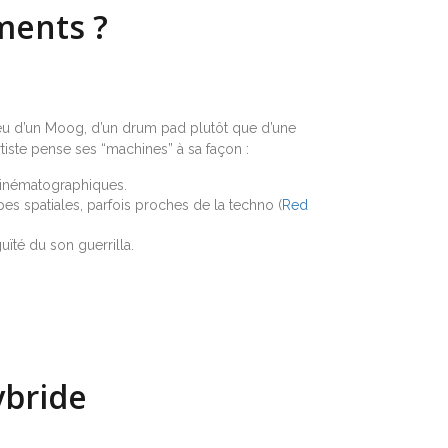
ments ?
lieu d’un Moog, d’un drum pad plutôt que d’une
tiste pense ses “machines” à sa façon :
cinématographiques.
 spatiales, parfois proches de la techno (
Red
ïté du son guerrilla.
ybride