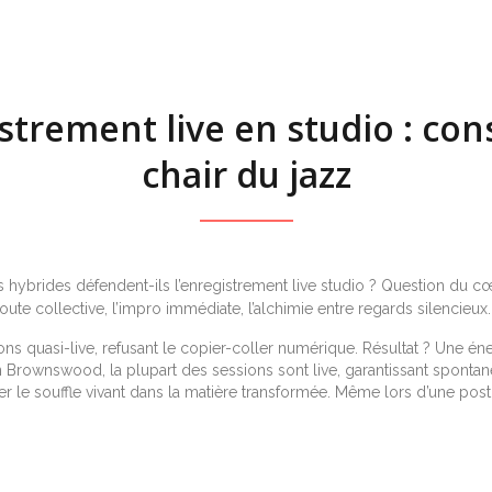
strement live en studio : con
chair du jazz
tes hybrides défendent-ils l’enregistrement live studio ? Question du 
coute collective, l’impro immédiate, l’alchimie entre regards silencieux.
ns quasi-live, refusant le copier-coller numérique. Résultat ? Une én
Brownswood, la plupart des sessions sont live, garantissant spontanéi
 le souffle vivant dans la matière transformée. Même lors d’une postpr