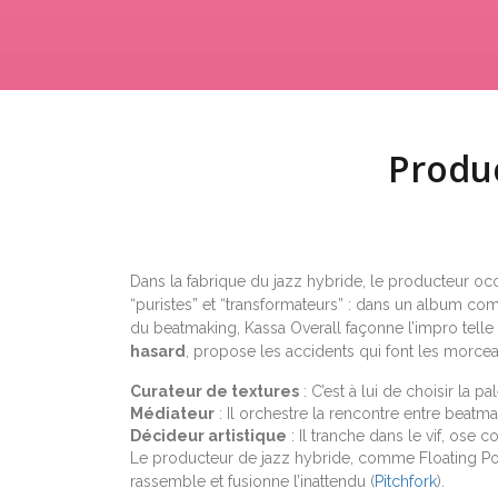
Produc
Dans la fabrique du jazz hybride, le producteur occu
“puristes” et “transformateurs” : dans un album co
du beatmaking, Kassa Overall façonne l’impro telle
hasard
, propose les accidents qui font les morc
Curateur de textures
: C’est à lui de choisir la
Médiateur
: Il orchestre la rencontre entre beatm
Décideur artistique
: Il tranche dans le vif, ose
Le producteur de jazz hybride, comme Floating Po
rassemble et fusionne l’inattendu (
Pitchfork
).