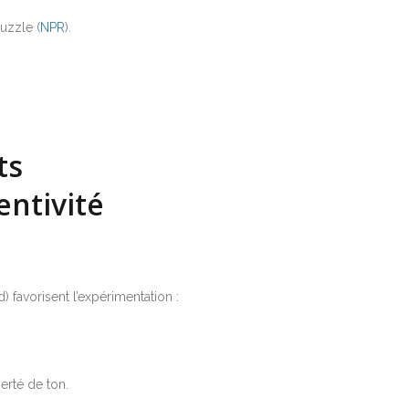
uzzle (
NPR
).
ts
entivité
) favorisent l’expérimentation :
erté de ton.