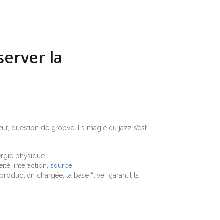
server la
cœur, question de groove. La magie du jazz s’est
ergie physique.
té, interaction,
source
.
oduction chargée, la base “live” garantit la