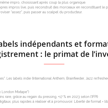
a même impro, choisissant après coup la plus organique.
res impros live, puis reconstruit des morceaux en reconstituant le p
mproviser “assez”, puis passer au scalpel du producteur.
abels indépendants et forma
istrement : le primat de l’inv
tes”. Les labels indie (International Anthem, Brainfeeder, Jazz re:freshed
x London Mixtape”)
ns rare, grâce au regain du pressing, +17 % en 2023 selon l’IFPI)
gitaux, plus rapides à réaliser et à promouvoir. Liberté de format = lib