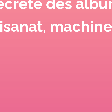
secrète des albu
tisanat, machin