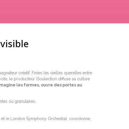
visible
nateur créatif. Finies les vieilles querelles entre
te, le producteur (Soulection diffuse sa culture
imagine les formes, ouvre des portes au
ntes ou granulaires.
rs et le London Symphony Orchestra), coordonne,