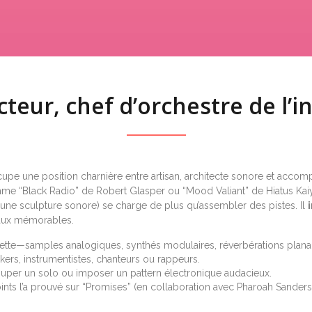
teur, chef d’orchestre de l’in
pe une position charnière entre artisan, architecte sonore et accompag
mme “Black Radio” de Robert Glasper ou “Mood Valiant” de Hiatus Kaiyo
 une sculpture sonore) se charge de plus qu’assembler des pistes. Il
eaux mémorables.
 palette—samples analogiques, synthés modulaires, réverbérations plana
akers, instrumentistes, chanteurs ou rappeurs.
 couper un solo ou imposer un pattern électronique audacieux.
ints l’a prouvé sur “Promises” (en collaboration avec Pharoah Sande