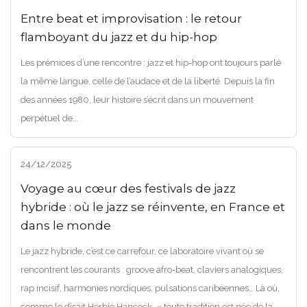
Entre beat et improvisation : le retour
flamboyant du jazz et du hip-hop
Les prémices d’une rencontre : jazz et hip-hop ont toujours parlé
la même langue, celle de l’audace et de la liberté. Depuis la fin
des années 1980, leur histoire s’écrit dans un mouvement
perpétuel de...
24/12/2025
Voyage au cœur des festivals de jazz
hybride : où le jazz se réinvente, en France et
dans le monde
Le jazz hybride, c’est ce carrefour, ce laboratoire vivant où se
rencontrent les courants : groove afro-beat, claviers analogiques,
rap incisif, harmonies nordiques, pulsations caribéennes… Là où,
comme le disait Herbie Hancock, « toute tradition est née de la...