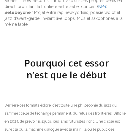
Stones Throw Records, il improvise sur ses propres beats en
direct, brouillant la frontière entre set et concert (
NPR
).
Sélébéyone
: Projet entre rap new-yorkais, poésie wolof et
jazz d’avant-garde, invitant live loops, MCs et saxophones à la
même table.
Pourquoi cet essor
n’est que le début
Derrière ces formats éclore, c’est toute une philosophie du jazz qui
s’affirme : celle de l’échange permanent, du refus des frontières. Difficile,
en 2024, de prévoir jusqu’où ces jams futuristes iront. Une chose est
sûre : là où la machine dialogue avec la main, là où le public ose