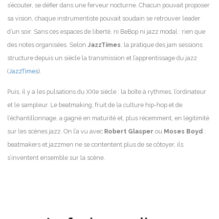
s’écouter, se défier dans une ferveur nocturne. Chacun pouvait proposer
sa vision, chaque instrumentiste pouvait soudain se retrouver leader
d’un soir. Sans ces espaces de liberté, ni BeBop ni jazz modal : rien que
des notes organisées. Selon
JazzTimes
, la pratique des jam sessions
structure depuis un siècle la transmission et l’apprentissage du jazz
(
JazzTimes
).
Puis, il y a les pulsations du XXIe siècle : la boîte à rythmes, l’ordinateur
et le sampleur. Le beatmaking, fruit de la culture hip-hop et de
l’échantillonnage, a gagné en maturité et, plus récemment, en légitimité
sur les scènes jazz. On l’a vu avec
Robert Glasper
ou
Moses Boyd
:
beatmakers et jazzmen ne se contentent plus de se côtoyer, ils
s’inventent ensemble sur la scène.