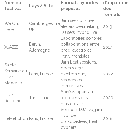
Nom du
Formats hybrides
d’apparition
Pays / Ville
festival
proposés
des
formats
Jam sessions live,
We Out
Cambridgeshire,
ateliers beatmaking,
2019
Here
UK
DJ sets, hybrid live
Laboratoires sonores,
Berlin,
collaborations entre
XJAZZ!
2017
Allemagne
prod. électro et
instrumentistes
Jam beat sessions,
Sainte
open stage
Semaine du
Paris, France
électronique,
2022
Jazz
résidences
Moderne
immersives
Soirées open jam,
Jazz
Turin, Italie
loop sessions,
2020
Re:found
masterclass
Sessions DJ/live, jam
hybride
LeMellotron
Paris, France
2018
broadcastées, beat
cyphers