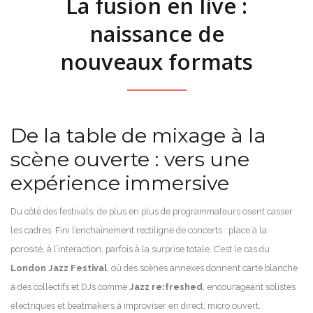
La fusion en live :
naissance de
nouveaux formats
De la table de mixage à la
scène ouverte : vers une
expérience immersive
Du côté des festivals, de plus en plus de programmateurs osent casser
les cadres. Fini l’enchaînement rectiligne de concerts : place à la
porosité, à l’interaction, parfois à la surprise totale. C’est le cas du
London Jazz Festival
, où des scènes annexes donnent carte blanche
à des collectifs et DJs comme
Jazz re:freshed
, encourageant solistes
électriques et beatmakers à improviser en direct, micro ouvert.