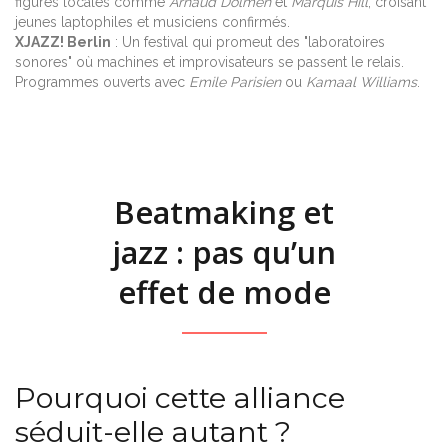
figures locales comme
Arnaud Dolmen
et
Marquis Hill
, croisant
jeunes laptophiles et musiciens confirmés.
XJAZZ! Berlin
: Un festival qui promeut des "laboratoires
sonores" où machines et improvisateurs se passent le relais.
Programmes ouverts avec
Emile Parisien
ou
Kamaal Williams
.
Beatmaking et
jazz : pas qu’un
effet de mode
Pourquoi cette alliance
séduit-elle autant ?