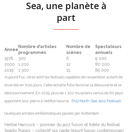
Sea, une planète à
part
Nombre d’artistes
Nombre de
Spectateurs
Année
programmés
scènes
annuels
1976
300
6
9 000
2000
1 200
12
80 000
2019
1 300
15
85 000
Aujourd’hui, rares sont les festivals capables de rassembler autant de
diversité en trois jours. Cette échelle folle favorise la découverte et le
décloisonnement. En 2019, plus de 1 300 musiciens venus de 60 pays
apportent leur pierre à l’édifice (source :
FAQ North Sea Jazz Festival
).
Quelques artistes emblématiques passés par Rotterdam :
Herbie Hancock – pionnier du jazz fusion et fidèle du festival
Snarky Puppy – collectif qui capte l’esprit fusion contemporain