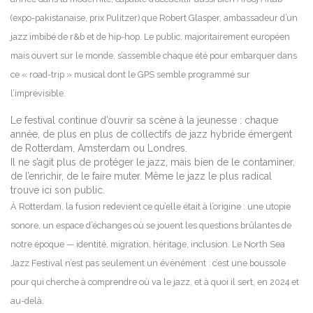
(expo-pakistanaise, prix Pulitzer) que Robert Glasper, ambassadeur d’un
jazz imbibé de r&b et de hip-hop. Le public, majoritairement européen
mais ouvert sur le monde, s’assemble chaque été pour embarquer dans
ce « road-trip » musical dont le GPS semble programmé sur
l’imprévisible.
Le festival continue d’ouvrir sa scène à la jeunesse : chaque
année, de plus en plus de collectifs de jazz hybride émergent
de Rotterdam, Amsterdam ou Londres.
Il ne s’agit plus de protéger le jazz, mais bien de le contaminer,
de l’enrichir, de le faire muter. Même le jazz le plus radical
trouve ici son public.
À Rotterdam, la fusion redevient ce qu’elle était à l’origine : une utopie
sonore, un espace d’échanges où se jouent les questions brûlantes de
notre époque — identité, migration, héritage, inclusion. Le North Sea
Jazz Festival n’est pas seulement un événément : c’est une boussole
pour qui cherche à comprendre où va le jazz, et à quoi il sert, en 2024 et
au-delà.