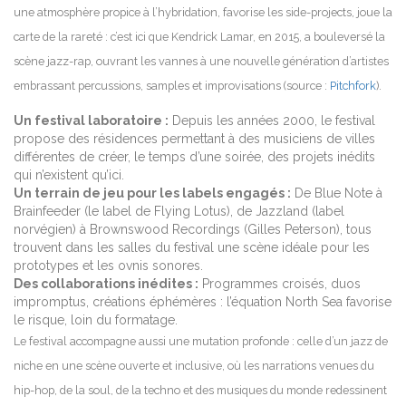
une atmosphère propice à l’hybridation, favorise les side-projects, joue la
carte de la rareté : c’est ici que Kendrick Lamar, en 2015, a bouleversé la
scène jazz-rap, ouvrant les vannes à une nouvelle génération d’artistes
embrassant percussions, samples et improvisations (source :
Pitchfork
).
Un festival laboratoire :
Depuis les années 2000, le festival
propose des résidences permettant à des musiciens de villes
différentes de créer, le temps d’une soirée, des projets inédits
qui n’existent qu’ici.
Un terrain de jeu pour les labels engagés :
De Blue Note à
Brainfeeder (le label de Flying Lotus), de Jazzland (label
norvégien) à Brownswood Recordings (Gilles Peterson), tous
trouvent dans les salles du festival une scène idéale pour les
prototypes et les ovnis sonores.
Des collaborations inédites :
Programmes croisés, duos
impromptus, créations éphémères : l’équation North Sea favorise
le risque, loin du formatage.
Le festival accompagne aussi une mutation profonde : celle d’un jazz de
niche en une scène ouverte et inclusive, où les narrations venues du
hip-hop, de la soul, de la techno et des musiques du monde redessinent