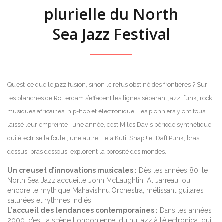
plurielle du North
Sea Jazz Festival
Qu’est-ce que le jazz fusion, sinon le refus obstiné des frontières ? Sur
les planches de Rotterdam s’effacent les lignes séparant jazz, funk, rock,
musiques africaines, hip-hop et électronique. Les pionniers y ont tous
laissé leur empreinte : une année, c’est Miles Davis période synthétique
qui électrise la foule ; une autre, Fela Kuti, Snap ! et Daft Punk, bras
dessus, bras dessous, explorent la porosité des mondes.
Un creuset d’innovations musicales :
Dès les années 80, le
North Sea Jazz accueille John McLaughlin, Al Jarreau, ou
encore le mythique Mahavishnu Orchestra, métissant guitares
saturées et rythmes indiés.
L’accueil des tendances contemporaines :
Dans les années
2000, c’est la scène Londonienne, du nu jazz à l’électronica, qui