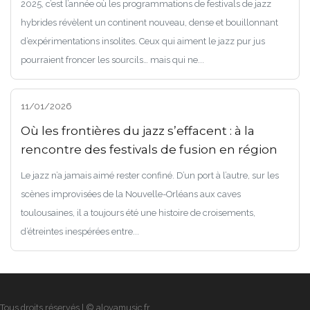
2025, c’est l’année où les programmations de festivals de jazz
hybrides révèlent un continent nouveau, dense et bouillonnant
d’expérimentations insolites. Ceux qui aiment le jazz pur jus
pourraient froncer les sourcils… mais qui ne...
11/01/2026
Où les frontières du jazz s’effacent : à la
rencontre des festivals de fusion en région
Le jazz n’a jamais aimé rester confiné. D’un port à l’autre, sur les
scènes improvisées de la Nouvelle-Orléans aux caves
toulousaines, il a toujours été une histoire de croisements,
d’étreintes inespérées entre...
Tous droits réservés | © aloyamusic.fr.