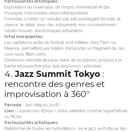
Particularités artistiques :
Exploration du lowercase, de l’impro minimaliste et des
musiques improvisées ultracontemporaines.
Formules courtes (30 minutes par set) privilégiant l’écoute, le
silence, le détail, avec des instruments non conventionnels
(objets trouvés, électroniques artisanales).
Infos marquantes :
Les captations audio du festival sont éditées chez Ftarri ou
Meenna, permettant aux fidèles d’emporter un fragment de ces
sons rares (
ftarri.com
).
Dimension intimiste absolue (salle de 40 places), propice à la
transe introspective plus qu’à l’explosion collective.
4.
Jazz Summit Tokyo
:
rencontre des genres et
improvisation à 360°
Période :
Juin (depuis 2016).
Lieu :
Liquidroom (Ebisu) + clubs satellites comme SuperDeluxe
ou Pit Inn.
Particularités artistiques :
Plateforme de toutes les hybridations, où le jazz se frotte au hip-