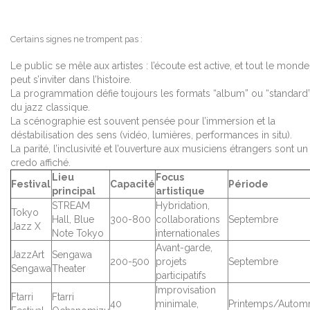
Certains signes ne trompent pas :
Le public se mêle aux artistes : l’écoute est active, et tout le monde
peut s’inviter dans l’histoire.
La programmation défie toujours les formats “album” ou “standard
du jazz classique.
La scénographie est souvent pensée pour l’immersion et la
déstabilisation des sens (vidéo, lumières, performances in situ).
La parité, l’inclusivité et l’ouverture aux musiciens étrangers sont un
credo affiché.
Lieu
Focus
Festival
Capacité
Période
principal
artistique
STREAM
Hybridation,
Tokyo
Hall, Blue
300-800
collaborations
Septembre
Jazz X
Note Tokyo
internationales
Avant-garde,
JazzArt
Sengawa
200-500
projets
Septembre
Sengawa
Theater
participatifs
Improvisation
Ftarri
Ftarri
40
minimale,
Printemps/Autom