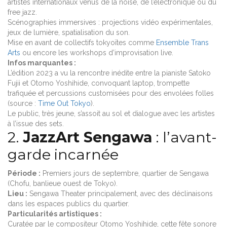
artistes internationaux venus de la noise, de l’électronique ou du
free jazz.
Scénographies immersives : projections vidéo expérimentales,
jeux de lumière, spatialisation du son.
Mise en avant de collectifs tokyoïtes comme
Ensemble Trans
Arts
ou encore les workshops d’improvisation live.
Infos marquantes :
L’édition 2023 a vu la rencontre inédite entre la pianiste Satoko
Fujii et Otomo Yoshihide, convoquant laptop, trompette
trafiquée et percussions customisées pour des envolées folles
(source :
Time Out Tokyo
).
Le public, très jeune, s’assoit au sol et dialogue avec les artistes
à l’issue des sets.
2.
JazzArt Sengawa
: l’avant-
garde incarnée
Période :
Premiers jours de septembre, quartier de Sengawa
(Chofu, banlieue ouest de Tokyo).
Lieu :
Sengawa Theater principalement, avec des déclinaisons
dans les espaces publics du quartier.
Particularités artistiques :
Curatée par le compositeur Otomo Yoshihide, cette fête sonore