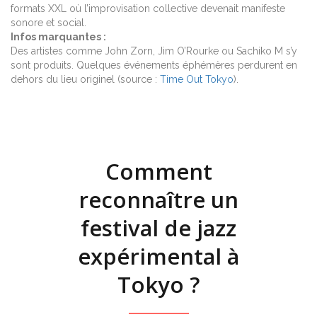
formats XXL où l’improvisation collective devenait manifeste
sonore et social.
Infos marquantes :
Des artistes comme John Zorn, Jim O’Rourke ou Sachiko M s’y
sont produits. Quelques événements éphémères perdurent en
dehors du lieu originel (source :
Time Out Tokyo
).
Comment
reconnaître un
festival de jazz
expérimental à
Tokyo ?